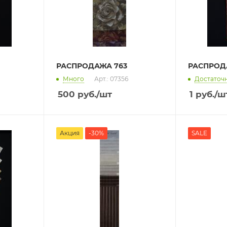
РАСПРОДАЖА 763
РАСПРОД
Много
Арт.: 07356
Достаточ
500
руб.
/шт
1
руб.
/ш
Акция
-30%
SALE