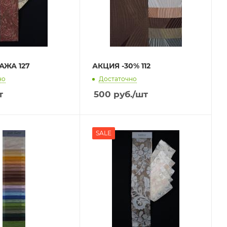
АЖА 127
АКЦИЯ -30% 112
но
Достаточно
т
500
руб.
/шт
SALE