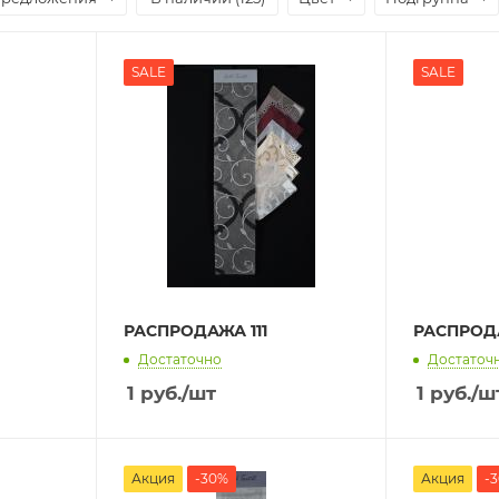
SALE
SALE
РАСПРОДАЖА 111
РАСПРОДА
Достаточно
Достаточ
1
руб.
/шт
1
руб.
/ш
Акция
-30%
Акция
-