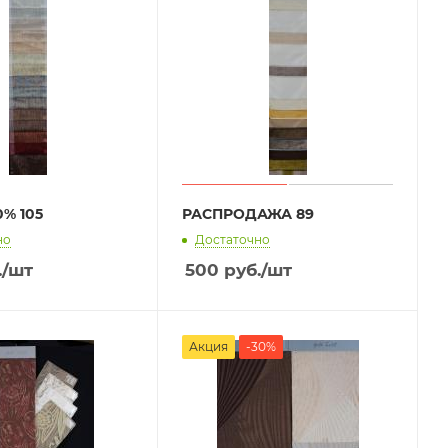
% 105
РАСПРОДАЖА 89
но
Достаточно
.
/шт
500
руб.
/шт
Акция
-30%