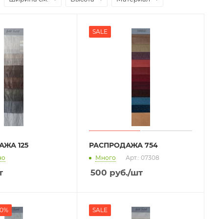
SALE
ЖА 125
РАСПРОДАЖА 754
но
Много
Арт.: 07308
т
500
руб.
/шт
30%
SALE