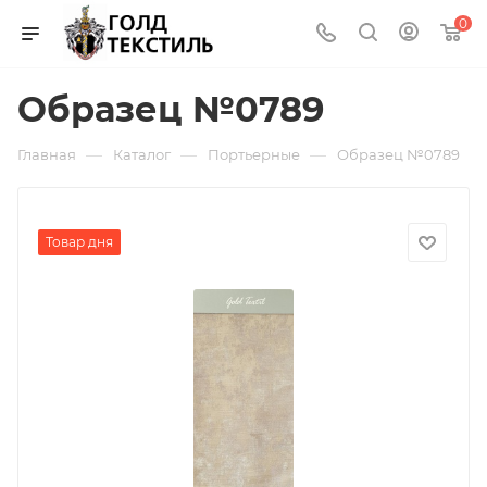
0
Образец №0789
—
—
—
Главная
Каталог
Портьерные
Образец №0789
Товар дня