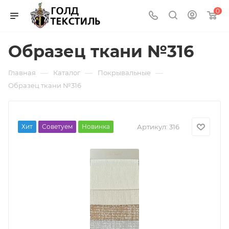
0
Образец ткани №316
—
—
—
Главная
Каталог
Покрывальные
Образец ткани №316
Хит
Советуем
Новинка
Артикул:
316