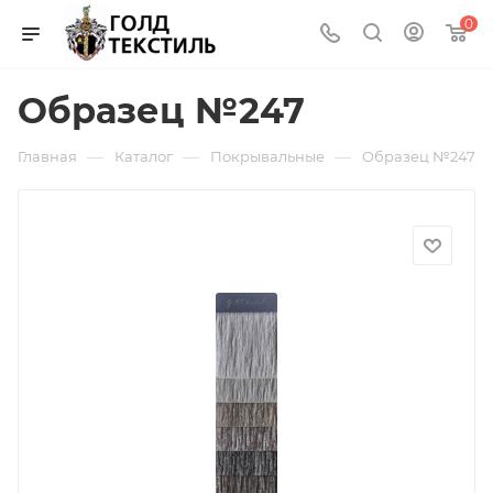
0
Образец №247
—
—
—
Главная
Каталог
Покрывальные
Образец №247