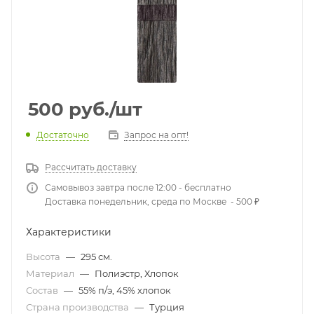
500
руб.
/шт
Достаточно
Запрос на опт!
Рассчитать доставку
Самовывоз завтра после 12:00 - бесплатно
Доставка понедельник, среда по Москве - 500 ₽
Характеристики
Высота
—
295 см.
Материал
—
Полиэстр, Хлопок
Состав
—
55% п/э, 45% хлопок
Страна производства
—
Турция