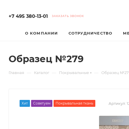
+7 495 380-13-01
ЗАКАЗАТЬ ЗВОНОК
О КОМПАНИИ
СОТРУДНИЧЕСТВО
М
Образец №279
—
—
—
Главная
Каталог
Покрывальные
Образец №27
Хит
Советуем
Покрывальная ткань
Артикул:
1